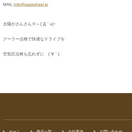
MAIL:
info@eastwheel.jp
太陽がさんさん🌞～(´Д｀υ)ｰ
クーラー点検で快適なドライブを
空気圧点検も忘れずに (´∀｀)
ホーム
商品一覧
会社案内
お問い合わせ