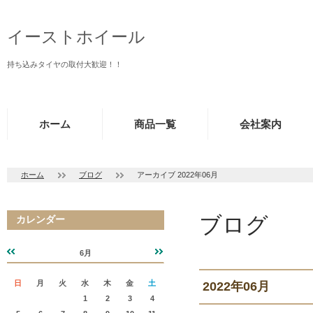
イーストホイール
持ち込みタイヤの取付大歓迎！！
ホーム
商品一覧
会社案内
ホーム
ブログ
アーカイブ 2022年06月
ブログ
カレンダー
6月
«
»
日
月
火
水
木
金
土
2022年06月
1
2
3
4